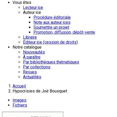
Vous êtes
Lecteur·ice
Auteur·ice
Procédure éditoriale
Note aux auteur·ices
Soumettre un projet
Promotion, diffusion, dépôt-vente
Libraire
Éditeur·ice (cession de droits)
Notre catalogue
Nouveautés
À paraître
Par bibliothèques thématiques
Par collections
Revues
Actualités
Accueil
Hypocrisies de Joë Bousquet
Images
Fichiers