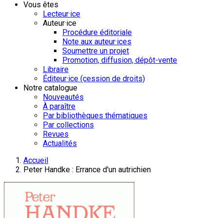
Vous êtes
Lecteur·ice
Auteur·ice
Procédure éditoriale
Note aux auteur·ices
Soumettre un projet
Promotion, diffusion, dépôt-vente
Libraire
Éditeur·ice (cession de droits)
Notre catalogue
Nouveautés
À paraître
Par bibliothèques thématiques
Par collections
Revues
Actualités
Accueil
Peter Handke : Errance d'un autrichien