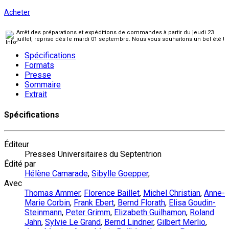
Acheter
Arrêt des préparations et expéditions de commandes à partir du jeudi 23
juillet, reprise dès le mardi 01 septembre. Nous vous souhaitons un bel été !
Spécifications
Formats
Presse
Sommaire
Extrait
Spécifications
Éditeur
Presses Universitaires du Septentrion
Édité par
Hélène Camarade
,
Sibylle Goepper
,
Avec
Thomas Ammer
,
Florence Baillet
,
Michel Christian
,
Anne-
Marie Corbin
,
Frank Ebert
,
Bernd Florath
,
Elisa Goudin-
Steinmann
,
Peter Grimm
,
Elizabeth Guilhamon
,
Roland
Jahn
,
Sylvie Le Grand
,
Bernd Lindner
,
Gilbert Merlio
,