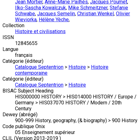
Jean Mortier
,
Anne-Marie Pailhès
,
Jacques Poumet
,
Ilko-Sascha Kowalczuk
,
Mike Schmeitzner
,
Stefanie
Schwabe
,
Jacques Semelin
,
Christian Wenkel
,
Olivier
Wieviorka
,
Hélène Yèche
,
Collection
Histoire et civilisations
ISSN
12845655
Langue
français
Catégorie (éditeur)
Catalogue Septentrion
>
Histoire
>
Histoire
contemporaine
Catégorie (éditeur)
Catalogue Septentrion
>
Histoire
BISAC Subject Heading
HIS000000 HISTORY > HIS014000 HISTORY / Europe /
Germany > HIS037070 HISTORY / Modern / 20th
Century
Dewey (abrégé)
900-999 History, geography, (& biography) > 900 History
Code publique Onix
05 Enseignement supérieur
CLIL (Version 2013-2019 )