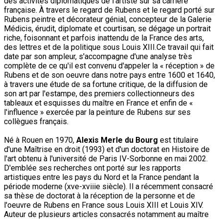
des activités diplomatiques de l'artiste sur sa carrière
française. À travers le regard de Rubens et le regard porté sur
Rubens peintre et décorateur génial, concepteur de la Galerie
Médicis, érudit, diplomate et courtisan, se dégage un portrait
riche, foisonnant et parfois inattendu de la France des arts,
des lettres et de la politique sous Louis XIII.Ce travail qui fait
date par son ampleur, s'accompagne d'une analyse très
complète de ce qu'il est convenu d'appeler la « réception » de
Rubens et de son oeuvre dans notre pays entre 1600 et 1640,
à travers une étude de sa fortune critique, de la diffusion de
son art par l'estampe, des premiers collectionneurs des
tableaux et esquisses du maître en France et enfin de «
l'influence » exercée par la peinture de Rubens sur ses
collègues français.
Né à Rouen en 1970,
Alexis Merle du Bourg
est titulaire
d'une Maîtrise en droit (1993) et d'un doctorat en Histoire de
l'art obtenu à l'université de Paris IV-Sorbonne en mai 2002.
D'emblée ses recherches ont porté sur les rapports
artistiques entre les pays du Nord et la France pendant la
période moderne (xve-xviiie siècle). Il a récemment consacré
sa thèse de doctorat à la réception de la personne et de
l'oeuvre de Rubens en France sous Louis XIII et Louis XIV.
Auteur de plusieurs articles consacrés notamment au maître