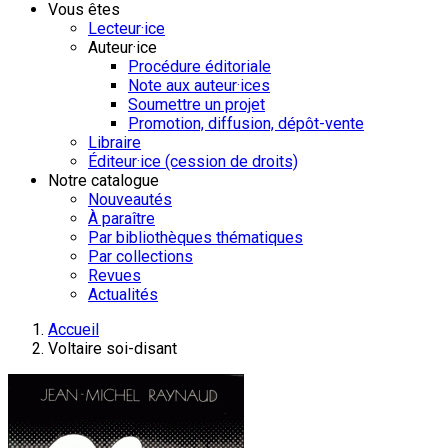
Vous êtes
Lecteur·ice
Auteur·ice
Procédure éditoriale
Note aux auteur·ices
Soumettre un projet
Promotion, diffusion, dépôt-vente
Libraire
Éditeur·ice (cession de droits)
Notre catalogue
Nouveautés
À paraître
Par bibliothèques thématiques
Par collections
Revues
Actualités
Accueil
Voltaire soi-disant