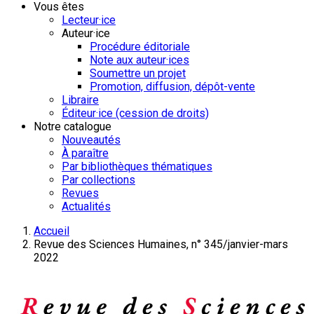
Vous êtes
Lecteur·ice
Auteur·ice
Procédure éditoriale
Note aux auteur·ices
Soumettre un projet
Promotion, diffusion, dépôt-vente
Libraire
Éditeur·ice (cession de droits)
Notre catalogue
Nouveautés
À paraître
Par bibliothèques thématiques
Par collections
Revues
Actualités
Accueil
Revue des Sciences Humaines, n° 345/janvier-mars
2022