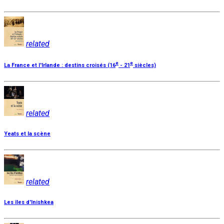
related
e
e
La France et l'Irlande : destins croisés (16
- 21
siècles)
related
Yeats et la scène
related
Les îles d'Inishkea