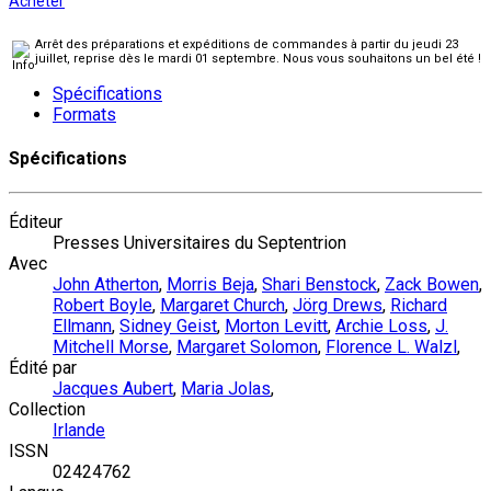
Acheter
Arrêt des préparations et expéditions de commandes à partir du jeudi 23
juillet, reprise dès le mardi 01 septembre. Nous vous souhaitons un bel été !
Spécifications
Formats
Spécifications
Éditeur
Presses Universitaires du Septentrion
Avec
John Atherton
,
Morris Beja
,
Shari Benstock
,
Zack Bowen
,
Robert Boyle
,
Margaret Church
,
Jörg Drews
,
Richard
Ellmann
,
Sidney Geist
,
Morton Levitt
,
Archie Loss
,
J.
Mitchell Morse
,
Margaret Solomon
,
Florence L. Walzl
,
Édité par
Jacques Aubert
,
Maria Jolas
,
Collection
Irlande
ISSN
02424762