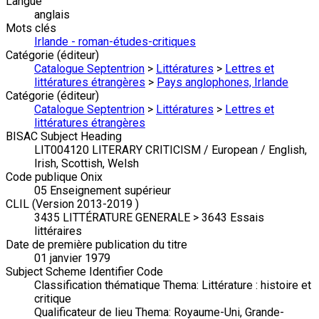
Langue
anglais
Mots clés
Irlande - roman-études-critiques
Catégorie (éditeur)
Catalogue Septentrion
>
Littératures
>
Lettres et
littératures étrangères
>
Pays anglophones, Irlande
Catégorie (éditeur)
Catalogue Septentrion
>
Littératures
>
Lettres et
littératures étrangères
BISAC Subject Heading
LIT004120 LITERARY CRITICISM / European / English,
Irish, Scottish, Welsh
Code publique Onix
05 Enseignement supérieur
CLIL (Version 2013-2019 )
3435 LITTÉRATURE GENERALE > 3643 Essais
littéraires
Date de première publication du titre
01 janvier 1979
Subject Scheme Identifier Code
Classification thématique Thema: Littérature : histoire et
critique
Qualificateur de lieu Thema: Royaume-Uni, Grande-