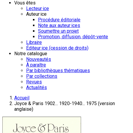
Vous êtes
Lecteur·ice
Auteur·ice
Procédure éditoriale
Note aux auteur·ices
Soumettre un projet
Promotion, diffusion, dépôt-vente
Libraire
Éditeur·ice (cession de droits)
Notre catalogue
Nouveautés
À paraître
Par bibliothèques thématiques
Par collections
Revues
Actualités
Accueil
Joyce & Paris 1902... 1920-1940... 1975 (version
anglaise)