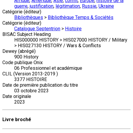
Afrique
,
Amérique
,
Asie
,
conflit
,
Europe
,
histoire de la
guerre
,
justification
,
légitimation
,
Russie
,
Ukraine
Catégorie (éditeur)
Bibliothèques
>
Bibliothèque Temps & Sociétés
Catégorie (éditeur)
Catalogue Septentrion
>
Histoire
BISAC Subject Heading
HIS000000 HISTORY > HIS027000 HISTORY / Military
> HIS027130 HISTORY / Wars & Conflicts
Dewey (abrégé)
900 History
Code publique Onix
06 Professionnel et académique
CLIL (Version 2013-2019 )
3377 HISTOIRE
Date de première publication du titre
03 octobre 2023
Date originale
2023
Livre broché