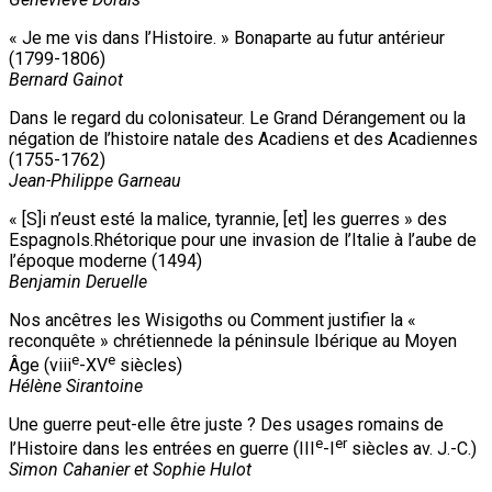
« Je me vis dans l’Histoire. » Bonaparte au futur antérieur
(1799-1806)
Bernard Gainot
Dans le regard du colonisateur. Le Grand Dérangement ou la
négation de l’histoire natale des Acadiens et des Acadiennes
(1755-1762)
Jean-Philippe Garneau
« [S]i n’eust esté la malice, tyrannie, [et] les guerres » des
Espagnols.Rhétorique pour une invasion de l’Italie à l’aube de
l’époque moderne (1494)
Benjamin Deruelle
Nos ancêtres les Wisigoths ou Comment justifier la «
reconquête » chrétiennede la péninsule Ibérique au Moyen
e
e
Âge (viii
-XV
siècles)
Hélène Sirantoine
Une guerre peut-elle être juste ? Des usages romains de
e
er
l’Histoire dans les entrées en guerre (III
-I
siècles av. J.-C.)
Simon Cahanier et Sophie Hulot