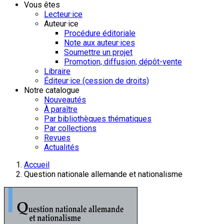
Vous êtes
Lecteur·ice
Auteur·ice
Procédure éditoriale
Note aux auteur·ices
Soumettre un projet
Promotion, diffusion, dépôt-vente
Libraire
Éditeur·ice (cession de droits)
Notre catalogue
Nouveautés
À paraître
Par bibliothèques thématiques
Par collections
Revues
Actualités
Accueil
Question nationale allemande et nationalisme