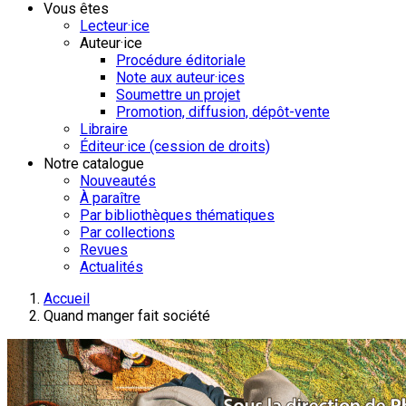
Vous êtes
Lecteur·ice
Auteur·ice
Procédure éditoriale
Note aux auteur·ices
Soumettre un projet
Promotion, diffusion, dépôt-vente
Libraire
Éditeur·ice (cession de droits)
Notre catalogue
Nouveautés
À paraître
Par bibliothèques thématiques
Par collections
Revues
Actualités
Accueil
Quand manger fait société