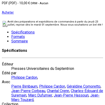
PDF (PDF)
-
10,00 €
DRM - Aucun
Acheter
Arrêt des préparations et expéditions de commandes à partir du jeudi 23
juillet, reprise dès le mardi 01 septembre. Nous vous souhaitons un bel été !
Spécifications
Formats
Sommaire
Spécifications
Éditeur
Presses Universitaires du Septentrion
Édité par
Philippe Cardon
,
Avec
Pierre Birnbaum
,
Philippe Cardon
,
Géraldine Comoretto
,
Jean-Pierre Corbeau
,
Chantal Crenn
,
Charles-Édouard de
Suremain
,
Marc Dufumier
,
Jean-Pierre Hassoun
,
Jean-
Marc Touzard
,
Collection