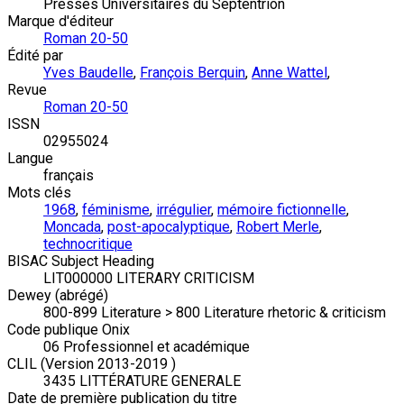
Presses Universitaires du Septentrion
Marque d'éditeur
Roman 20-50
Édité par
Yves Baudelle
,
François Berquin
,
Anne Wattel
,
Revue
Roman 20-50
ISSN
02955024
Langue
français
Mots clés
1968
,
féminisme
,
irrégulier
,
mémoire fictionnelle
,
Moncada
,
post-apocalyptique
,
Robert Merle
,
technocritique
BISAC Subject Heading
LIT000000 LITERARY CRITICISM
Dewey (abrégé)
800-899 Literature > 800 Literature rhetoric & criticism
Code publique Onix
06 Professionnel et académique
CLIL (Version 2013-2019 )
3435 LITTÉRATURE GENERALE
Date de première publication du titre