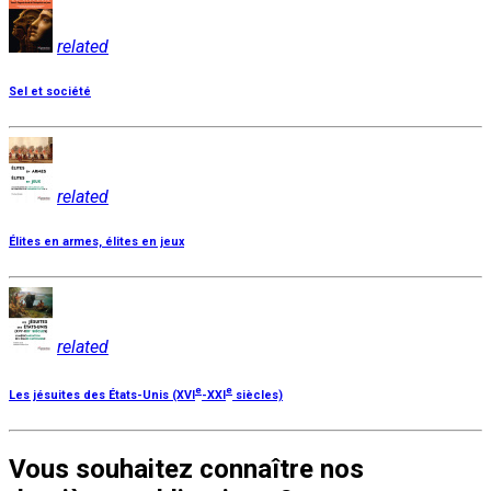
related
Sel et société
related
Élites en armes, élites en jeux
related
e
e
Les jésuites des États-Unis (XVI
-XXI
siècles)
Vous souhaitez connaître nos