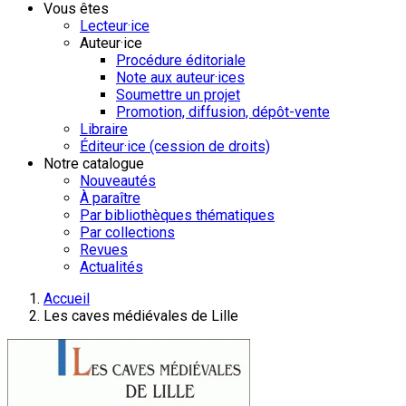
Vous êtes
Lecteur·ice
Auteur·ice
Procédure éditoriale
Note aux auteur·ices
Soumettre un projet
Promotion, diffusion, dépôt-vente
Libraire
Éditeur·ice (cession de droits)
Notre catalogue
Nouveautés
À paraître
Par bibliothèques thématiques
Par collections
Revues
Actualités
Accueil
Les caves médiévales de Lille