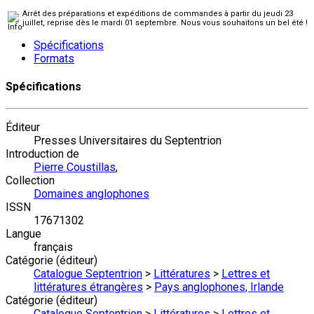
Arrêt des préparations et expéditions de commandes à partir du jeudi 23
juillet, reprise dès le mardi 01 septembre. Nous vous souhaitons un bel été !
Spécifications
Formats
Spécifications
Éditeur
Presses Universitaires du Septentrion
Introduction de
Pierre Coustillas
,
Collection
Domaines anglophones
ISSN
17671302
Langue
français
Catégorie (éditeur)
Catalogue Septentrion
>
Littératures
>
Lettres et
littératures étrangères
>
Pays anglophones, Irlande
Catégorie (éditeur)
Catalogue Septentrion
>
Littératures
>
Lettres et