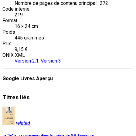
Nombre de pages de contenu principal : 272
Code interne
219
Format
16 x 24 cm
Poids
445 grammes
Prix
9,15 €
ONIX XML
Version 2.1
,
Version 3
Google Livres Aperçu
Titres
liés
related
Le "je" et ses masques dans la poésie de D.H. Lawrence