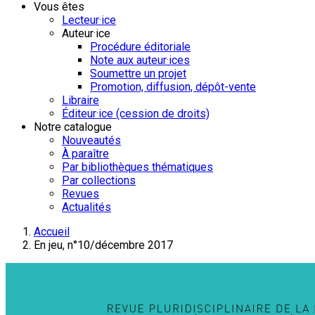
Vous êtes
Lecteur·ice
Auteur·ice
Procédure éditoriale
Note aux auteur·ices
Soumettre un projet
Promotion, diffusion, dépôt-vente
Libraire
Éditeur·ice (cession de droits)
Notre catalogue
Nouveautés
À paraître
Par bibliothèques thématiques
Par collections
Revues
Actualités
Accueil
En jeu, n°10/décembre 2017