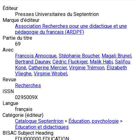
Éditeur
Presses Universitaires du Septentrion
Marque d'éditeur
Association Recherches pour une didactique et une
pédagogie du français (ARDPF)
Partie du titre
69
Avec
François Annocque
,
Stéphanie Boucher
,
Magali Brunel
,
Bertrand Daunay
,
Cédric Fluckiger
,
Malik Habi
,
Salifou
Koné
,
Catherine Mercier
,
Virginie Trémion
,
Élizabeth
Vlieghe
,
Virginie Wrobel
,
Revue
Recherches
ISSN
0295009X
Langue
français
Catégorie (éditeur)
Catalogue Septentrion
>
Éducation, psychologie
>
Éducation et didactiques
BISAC Subject Heading
EDU000000 EDUCATION