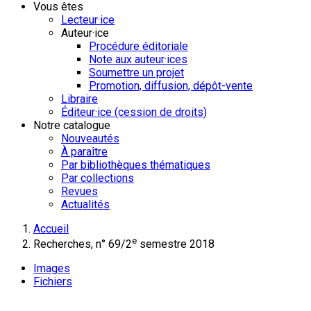
Vous êtes
Lecteur·ice
Auteur·ice
Procédure éditoriale
Note aux auteur·ices
Soumettre un projet
Promotion, diffusion, dépôt-vente
Libraire
Éditeur·ice (cession de droits)
Notre catalogue
Nouveautés
À paraître
Par bibliothèques thématiques
Par collections
Revues
Actualités
Accueil
e
Recherches, n° 69/2
semestre 2018
Images
Fichiers