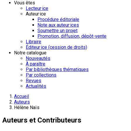
Vous êtes
Lecteur·ice
Auteur·ice
Procédure éditoriale
Note aux auteur·ices
Soumettre un projet
Promotion, diffusion, dépôt-vente
Libraire
Éditeur·ice (cession de droits)
Notre catalogue
Nouveautés
À paraître
Par bibliothèques thématiques
Par collections
Revues
Actualités
Accueil
Auteurs
Hélène Naïs
Auteurs et Contributeurs