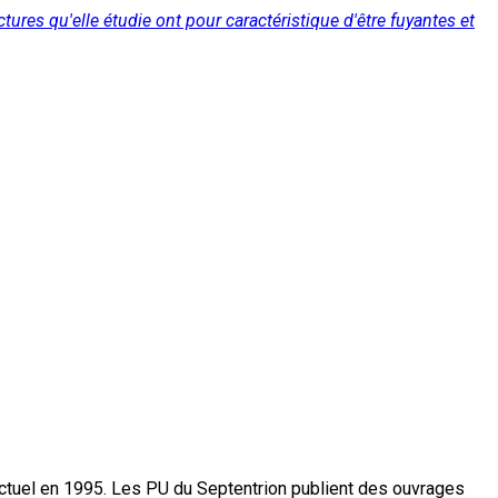
ures qu'elle étudie ont pour caractéristique d'être fuyantes et
actuel en 1995. Les PU du Septentrion publient des ouvrages