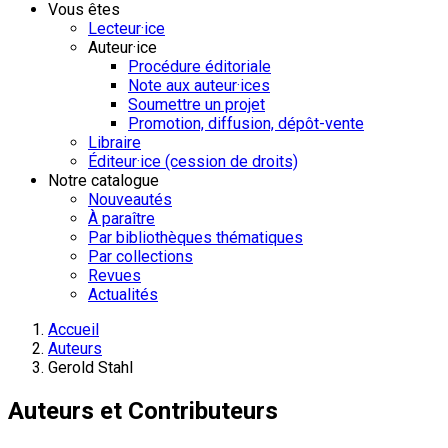
Vous êtes
Lecteur·ice
Auteur·ice
Procédure éditoriale
Note aux auteur·ices
Soumettre un projet
Promotion, diffusion, dépôt-vente
Libraire
Éditeur·ice (cession de droits)
Notre catalogue
Nouveautés
À paraître
Par bibliothèques thématiques
Par collections
Revues
Actualités
Accueil
Auteurs
Gerold Stahl
Auteurs et Contributeurs