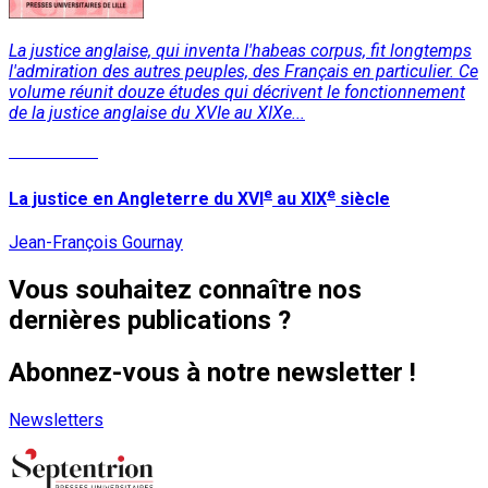
La justice anglaise, qui inventa l'habeas corpus, fit longtemps
l'admiration des autres peuples, des Français en particulier. Ce
volume réunit douze études qui décrivent le fonctionnement
de la justice anglaise du XVIe au XIXe...
Lire la suite
e
e
La justice en Angleterre du XVI
au XIX
siècle
Jean-François Gournay
Vous souhaitez connaître nos
dernières publications ?
Abonnez-vous à notre newsletter !
Newsletters