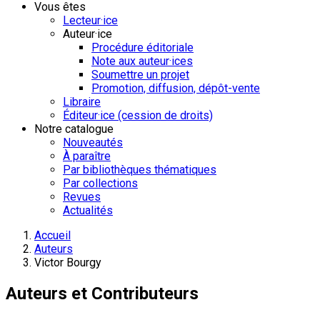
Vous êtes
Lecteur·ice
Auteur·ice
Procédure éditoriale
Note aux auteur·ices
Soumettre un projet
Promotion, diffusion, dépôt-vente
Libraire
Éditeur·ice (cession de droits)
Notre catalogue
Nouveautés
À paraître
Par bibliothèques thématiques
Par collections
Revues
Actualités
Accueil
Auteurs
Victor Bourgy
Auteurs et Contributeurs