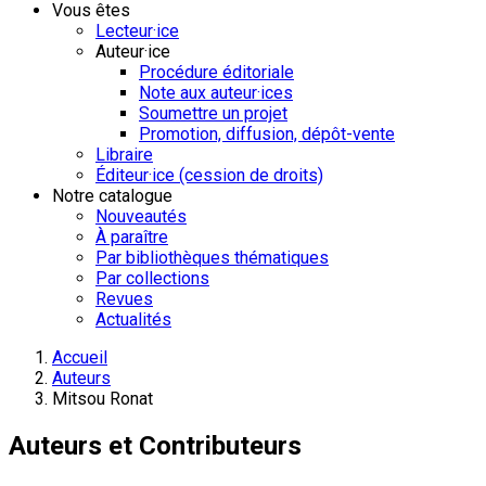
Vous êtes
Lecteur·ice
Auteur·ice
Procédure éditoriale
Note aux auteur·ices
Soumettre un projet
Promotion, diffusion, dépôt-vente
Libraire
Éditeur·ice (cession de droits)
Notre catalogue
Nouveautés
À paraître
Par bibliothèques thématiques
Par collections
Revues
Actualités
Accueil
Auteurs
Mitsou Ronat
Auteurs et Contributeurs