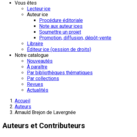
Vous êtes
Lecteur·ice
Auteur·ice
Procédure éditoriale
Note aux auteur·ices
Soumettre un projet
Promotion, diffusion, dépôt-vente
Libraire
Éditeur·ice (cession de droits)
Notre catalogue
Nouveautés
À paraître
Par bibliothèques thématiques
Par collections
Revues
Actualités
Accueil
Auteurs
Arnauld Brejon de Lavergnée
Auteurs et Contributeurs