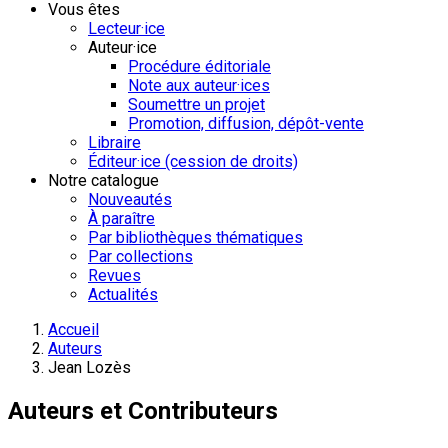
Vous êtes
Lecteur·ice
Auteur·ice
Procédure éditoriale
Note aux auteur·ices
Soumettre un projet
Promotion, diffusion, dépôt-vente
Libraire
Éditeur·ice (cession de droits)
Notre catalogue
Nouveautés
À paraître
Par bibliothèques thématiques
Par collections
Revues
Actualités
Accueil
Auteurs
Jean Lozès
Auteurs et Contributeurs