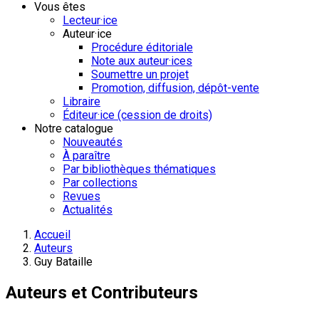
Vous êtes
Lecteur·ice
Auteur·ice
Procédure éditoriale
Note aux auteur·ices
Soumettre un projet
Promotion, diffusion, dépôt-vente
Libraire
Éditeur·ice (cession de droits)
Notre catalogue
Nouveautés
À paraître
Par bibliothèques thématiques
Par collections
Revues
Actualités
Accueil
Auteurs
Guy Bataille
Auteurs et Contributeurs