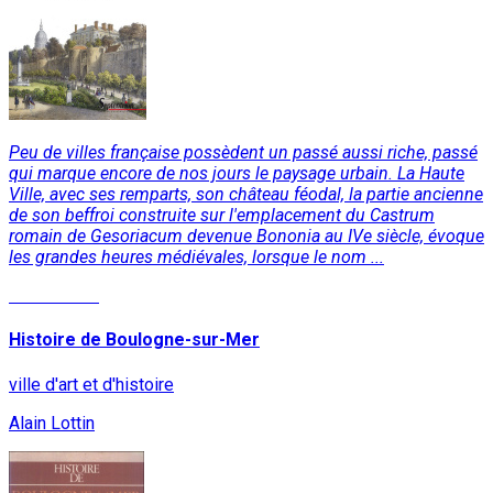
Peu de villes française possèdent un passé aussi riche, passé
qui marque encore de nos jours le paysage urbain. La Haute
Ville, avec ses remparts, son château féodal, la partie ancienne
de son beffroi construite sur l'emplacement du Castrum
romain de Gesoriacum devenue Bononia au IVe siècle, évoque
les grandes heures médiévales, lorsque le nom ...
Lire la suite
Histoire de Boulogne-sur-Mer
ville d'art et d'histoire
Alain Lottin