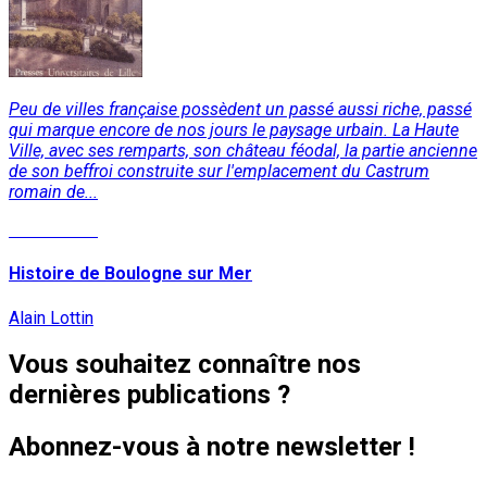
Peu de villes française possèdent un passé aussi riche, passé
qui marque encore de nos jours le paysage urbain. La Haute
Ville, avec ses remparts, son château féodal, la partie ancienne
de son beffroi construite sur l'emplacement du Castrum
romain de...
Lire la suite
Histoire de Boulogne sur Mer
Alain Lottin
Vous souhaitez connaître nos
dernières publications ?
Abonnez-vous à notre newsletter !