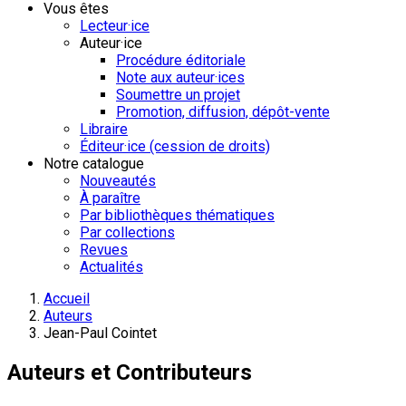
Vous êtes
Lecteur·ice
Auteur·ice
Procédure éditoriale
Note aux auteur·ices
Soumettre un projet
Promotion, diffusion, dépôt-vente
Libraire
Éditeur·ice (cession de droits)
Notre catalogue
Nouveautés
À paraître
Par bibliothèques thématiques
Par collections
Revues
Actualités
Accueil
Auteurs
Jean-Paul Cointet
Auteurs et Contributeurs