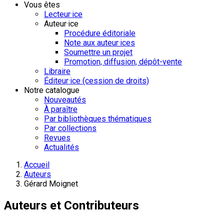
Vous êtes
Lecteur·ice
Auteur·ice
Procédure éditoriale
Note aux auteur·ices
Soumettre un projet
Promotion, diffusion, dépôt-vente
Libraire
Éditeur·ice (cession de droits)
Notre catalogue
Nouveautés
À paraître
Par bibliothèques thématiques
Par collections
Revues
Actualités
Accueil
Auteurs
Gérard Moignet
Auteurs et Contributeurs