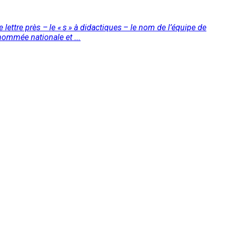
e lettre près – le « s » à didactiques – le nom de l’équipe de
nommée nationale et ...