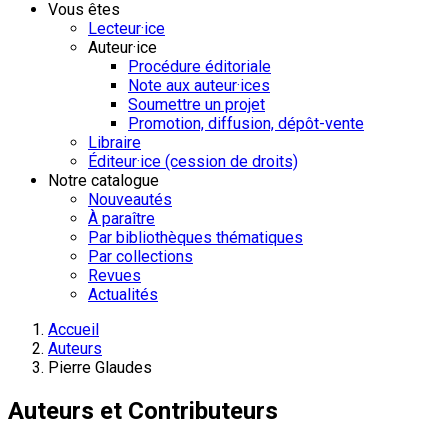
Vous êtes
Lecteur·ice
Auteur·ice
Procédure éditoriale
Note aux auteur·ices
Soumettre un projet
Promotion, diffusion, dépôt-vente
Libraire
Éditeur·ice (cession de droits)
Notre catalogue
Nouveautés
À paraître
Par bibliothèques thématiques
Par collections
Revues
Actualités
Accueil
Auteurs
Pierre Glaudes
Auteurs et Contributeurs