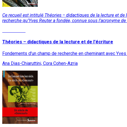
Ce recueil est intitulé Théories – didactiques de la lecture et de
recherche qu’Yves Reuter a fondée, connue sous l’acronyme de T
Lire la suite
Théories – didactiques de la lecture et de l'écriture
Fondements d'un champ de recherche en cheminant avec Yves
Ana Dias-Chiaruttini, Cora Cohen-Azria