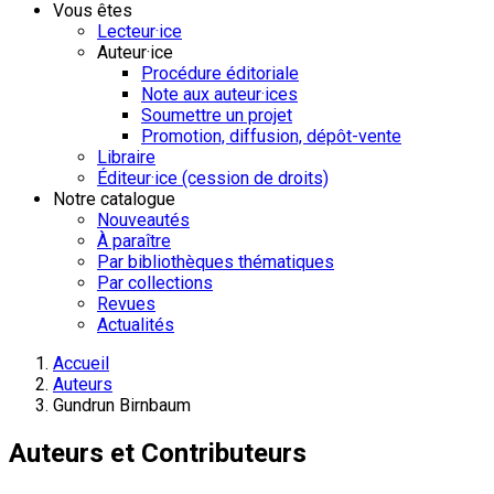
Vous êtes
Lecteur·ice
Auteur·ice
Procédure éditoriale
Note aux auteur·ices
Soumettre un projet
Promotion, diffusion, dépôt-vente
Libraire
Éditeur·ice (cession de droits)
Notre catalogue
Nouveautés
À paraître
Par bibliothèques thématiques
Par collections
Revues
Actualités
Accueil
Auteurs
Gundrun Birnbaum
Auteurs et Contributeurs