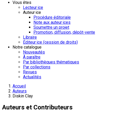
Vous êtes
Lecteur·ice
Auteur·ice
Procédure éditoriale
Note aux auteur·ices
Soumettre un projet
Promotion, diffusion, dépôt-vente
Libraire
Éditeur·ice (cession de droits)
Notre catalogue
Nouveautés
À paraître
Par bibliothèques thématiques
Par collections
Revues
Actualités
Accueil
Auteurs
Diskin Clay
Auteurs et Contributeurs