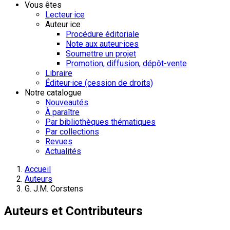
Vous êtes
Lecteur·ice
Auteur·ice
Procédure éditoriale
Note aux auteur·ices
Soumettre un projet
Promotion, diffusion, dépôt-vente
Libraire
Éditeur·ice (cession de droits)
Notre catalogue
Nouveautés
À paraître
Par bibliothèques thématiques
Par collections
Revues
Actualités
Accueil
Auteurs
G. J.M. Corstens
Auteurs et Contributeurs