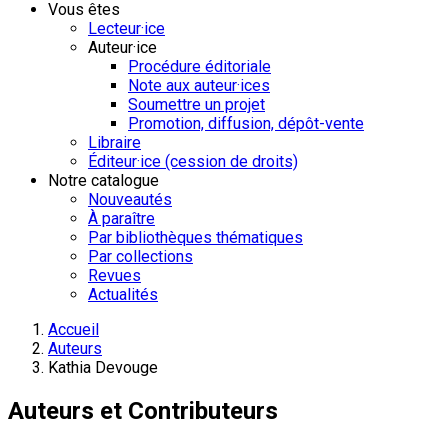
Vous êtes
Lecteur·ice
Auteur·ice
Procédure éditoriale
Note aux auteur·ices
Soumettre un projet
Promotion, diffusion, dépôt-vente
Libraire
Éditeur·ice (cession de droits)
Notre catalogue
Nouveautés
À paraître
Par bibliothèques thématiques
Par collections
Revues
Actualités
Accueil
Auteurs
Kathia Devouge
Auteurs et Contributeurs