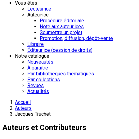
Vous êtes
Lecteur·ice
Auteur·ice
Procédure éditoriale
Note aux auteur·ices
Soumettre un projet
Promotion, diffusion, dépôt-vente
Libraire
Éditeur·ice (cession de droits)
Notre catalogue
Nouveautés
À paraître
Par bibliothèques thématiques
Par collections
Revues
Actualités
Accueil
Auteurs
Jacques Truchet
Auteurs et Contributeurs