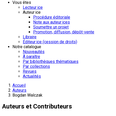
Vous êtes
Lecteur·ice
Auteur·ice
Procédure éditoriale
Note aux auteur·ices
Soumettre un projet
Promotion, diffusion, dépôt-vente
Libraire
Éditeur·ice (cession de droits)
Notre catalogue
Nouveautés
À paraître
Par bibliothèques thématiques
Par collections
Revues
Actualités
Accueil
Auteurs
Bogdan Walczak
Auteurs et Contributeurs