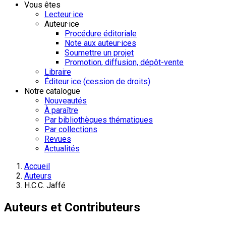
Vous êtes
Lecteur·ice
Auteur·ice
Procédure éditoriale
Note aux auteur·ices
Soumettre un projet
Promotion, diffusion, dépôt-vente
Libraire
Éditeur·ice (cession de droits)
Notre catalogue
Nouveautés
À paraître
Par bibliothèques thématiques
Par collections
Revues
Actualités
Accueil
Auteurs
H.C.C. Jaffé
Auteurs et Contributeurs