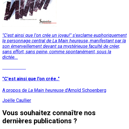
"C'est ainsi que l'on crée un joyau!" s'exclame euphoriquement
le personnage central de La Main heureuse, manifestant par là
son émerveillement devant sa mystérieuse faculté de créer,
sans effort, sans peine, comme spontanément, sous la
dictée...
Lire la suite
"C'est ainsi que l'on crée.."
A propos de
La Main heureuse
d'Arnold Schoenberg
Joëlle Caullier
Vous souhaitez connaître nos
dernières publications ?