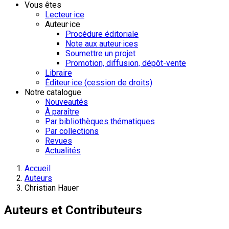
Vous êtes
Lecteur·ice
Auteur·ice
Procédure éditoriale
Note aux auteur·ices
Soumettre un projet
Promotion, diffusion, dépôt-vente
Libraire
Éditeur·ice (cession de droits)
Notre catalogue
Nouveautés
À paraître
Par bibliothèques thématiques
Par collections
Revues
Actualités
Accueil
Auteurs
Christian Hauer
Auteurs et Contributeurs