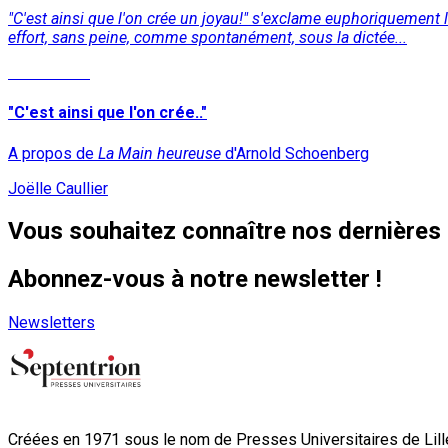
"C'est ainsi que l'on crée un joyau!" s'exclame euphoriquement
effort, sans peine, comme spontanément, sous la dictée...
Lire la suite
"C'est ainsi que l'on crée.."
A propos de
La Main heureuse
d'Arnold Schoenberg
Joëlle Caullier
Vous souhaitez connaître nos dernières 
Abonnez-vous à notre newsletter !
Newsletters
Créées en 1971 sous le nom de Presses Universitaires de Lille