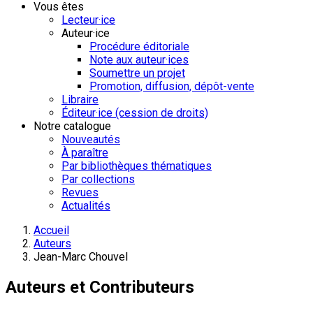
Vous êtes
Lecteur·ice
Auteur·ice
Procédure éditoriale
Note aux auteur·ices
Soumettre un projet
Promotion, diffusion, dépôt-vente
Libraire
Éditeur·ice (cession de droits)
Notre catalogue
Nouveautés
À paraître
Par bibliothèques thématiques
Par collections
Revues
Actualités
Accueil
Auteurs
Jean-Marc Chouvel
Auteurs et Contributeurs