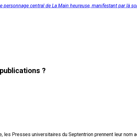
 le personnage central de La Main heureuse, manifestant par là so
publications ?
, les Presses universitaires du Septentrion prennent leur nom 