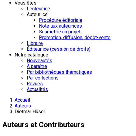
Vous êtes
Lecteur·ice
Auteur·ice
Procédure éditoriale
Note aux auteur·ices
Soumettre un projet
Promotion, diffusion, dépôt-vente
Libraire
Éditeur·ice (cession de droits)
Notre catalogue
Nouveautés
À paraître
Par bibliothèques thématiques
Par collections
Revues
Actualités
Accueil
Auteurs
Dietmar Hüser
Auteurs et Contributeurs