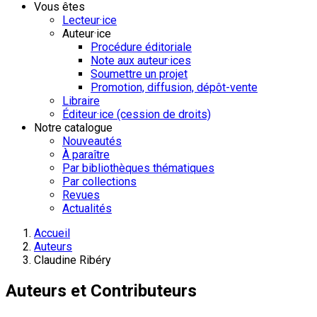
Vous êtes
Lecteur·ice
Auteur·ice
Procédure éditoriale
Note aux auteur·ices
Soumettre un projet
Promotion, diffusion, dépôt-vente
Libraire
Éditeur·ice (cession de droits)
Notre catalogue
Nouveautés
À paraître
Par bibliothèques thématiques
Par collections
Revues
Actualités
Accueil
Auteurs
Claudine Ribéry
Auteurs et Contributeurs