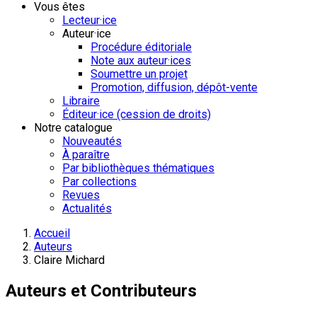
Vous êtes
Lecteur·ice
Auteur·ice
Procédure éditoriale
Note aux auteur·ices
Soumettre un projet
Promotion, diffusion, dépôt-vente
Libraire
Éditeur·ice (cession de droits)
Notre catalogue
Nouveautés
À paraître
Par bibliothèques thématiques
Par collections
Revues
Actualités
Accueil
Auteurs
Claire Michard
Auteurs et Contributeurs