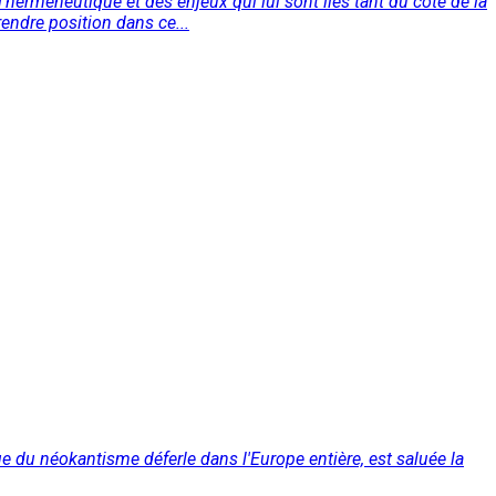
herméneutique et des enjeux qui lui sont liés tant du côté de la
endre position dans ce...
e du néokantisme déferle dans l'Europe entière, est saluée la