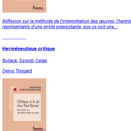
Réflexion sur la méthode de l'interprétation des œuvres, l’hermé
représentants d’une entité préexistante, que ce soit une...
Lire la suite
Herméneutique critique
Bollack, Szondi, Celan
Denis Thouard