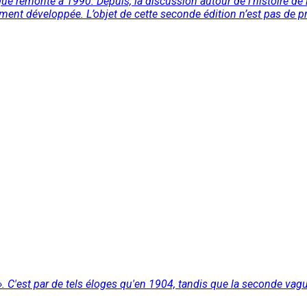
remonte à 1990. Depuis, la discussion autour de l'histoire de l'
ment développée. L’objet de cette seconde édition n’est pas de pr
». C'est par de tels éloges qu'en 1904, tandis que la seconde vagu