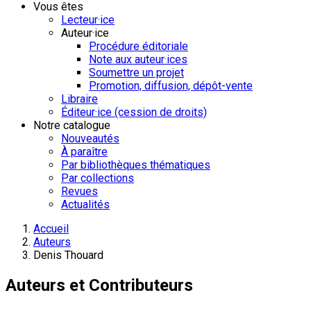
Vous êtes
Lecteur·ice
Auteur·ice
Procédure éditoriale
Note aux auteur·ices
Soumettre un projet
Promotion, diffusion, dépôt-vente
Libraire
Éditeur·ice (cession de droits)
Notre catalogue
Nouveautés
À paraître
Par bibliothèques thématiques
Par collections
Revues
Actualités
Accueil
Auteurs
Denis Thouard
Auteurs et Contributeurs