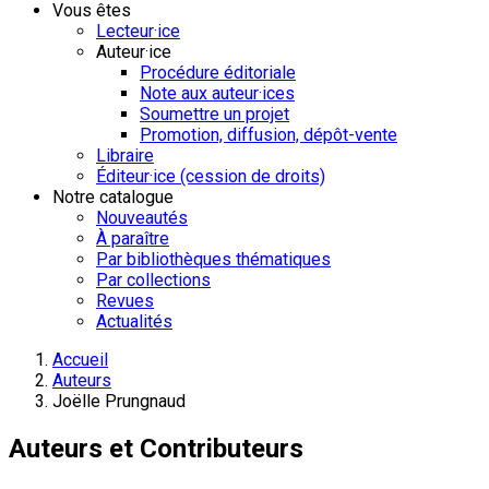
Vous êtes
Lecteur·ice
Auteur·ice
Procédure éditoriale
Note aux auteur·ices
Soumettre un projet
Promotion, diffusion, dépôt-vente
Libraire
Éditeur·ice (cession de droits)
Notre catalogue
Nouveautés
À paraître
Par bibliothèques thématiques
Par collections
Revues
Actualités
Accueil
Auteurs
Joëlle Prungnaud
Auteurs et Contributeurs