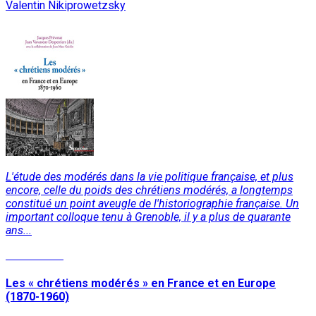
Valentin Nikiprowetzsky
L'étude des modérés dans la vie politique française, et plus
encore, celle du poids des chrétiens modérés, a longtemps
constitué un point aveugle de l'historiographie française. Un
important colloque tenu à Grenoble, il y a plus de quarante
ans...
Lire la suite
Les « chrétiens modérés » en France et en Europe
(1870-1960)