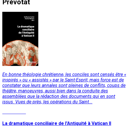
Prévotat
En bonne théologie chrétienne, les conciles sont censés être «
inspirés » ou « assistés » par le Saint-Esprit, mais force est de
constater que leurs annales sont pleines de conflits, coups de
théâtre, manoeuvres, aussi bien dans la conduite des
assemblées que la rédaction des documents qui en sont
issus. Vues de près, les opérations du Saint...
Lire la suite
La dramatique conciliaire de l'Antiquité à Vatican II