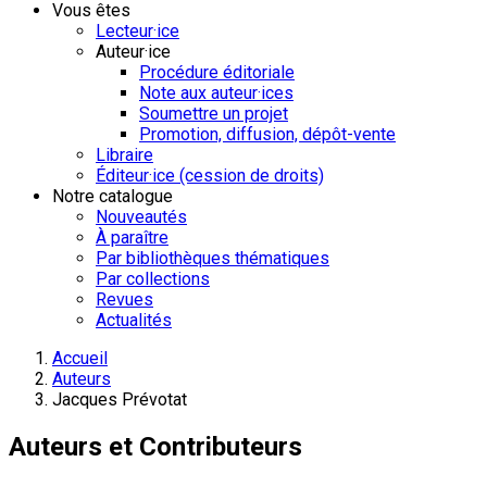
Vous êtes
Lecteur·ice
Auteur·ice
Procédure éditoriale
Note aux auteur·ices
Soumettre un projet
Promotion, diffusion, dépôt-vente
Libraire
Éditeur·ice (cession de droits)
Notre catalogue
Nouveautés
À paraître
Par bibliothèques thématiques
Par collections
Revues
Actualités
Accueil
Auteurs
Jacques Prévotat
Auteurs et Contributeurs