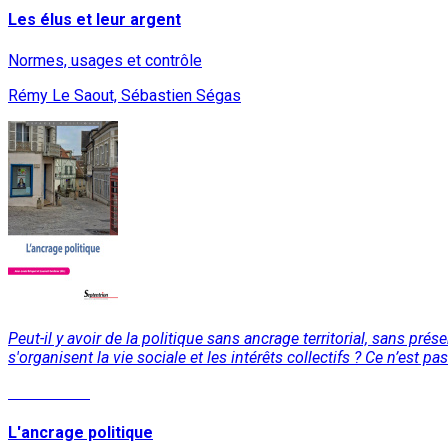
Les élus et leur argent
Normes, usages et contrôle
Rémy Le Saout, Sébastien Ségas
Peut-il y avoir de la politique sans ancrage territorial, sans pr
s'organisent la vie sociale et les intérêts collectifs ? Ce n’est pa
Lire la suite
L'ancrage politique