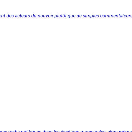
enaient des acteurs du pouvoir plutôt que de simples commentateurs
des partis politiques dans les élections municipales, alors même