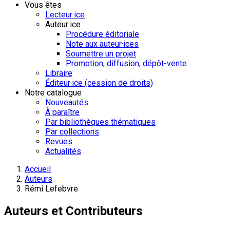
Vous êtes
Lecteur·ice
Auteur·ice
Procédure éditoriale
Note aux auteur·ices
Soumettre un projet
Promotion, diffusion, dépôt-vente
Libraire
Éditeur·ice (cession de droits)
Notre catalogue
Nouveautés
À paraître
Par bibliothèques thématiques
Par collections
Revues
Actualités
Accueil
Auteurs
Rémi Lefebvre
Auteurs et Contributeurs