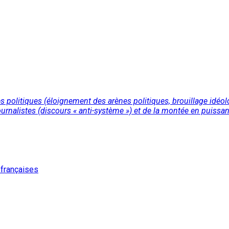
politiques (éloignement des arènes politiques, brouillage idéologi
ournalistes (discours « anti-système ») et de la montée en puissa
 françaises