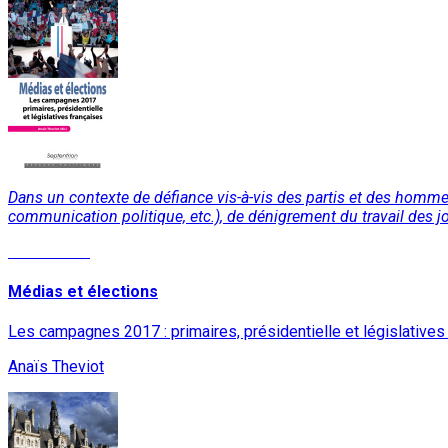
Dans un contexte de défiance vis-à-vis des partis et des hommes 
communication politique, etc.), de dénigrement du travail des j
Lire la suite
Médias et élections
Les campagnes 2017 : primaires, présidentielle et législatives
Anaïs Theviot