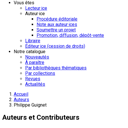
Vous êtes
Lecteur·ice
Auteur·ice
Procédure éditoriale
Note aux auteur·ices
Soumettre un projet
Promotion, diffusion, dépôt-vente
Libraire
Éditeur·ice (cession de droits)
Notre catalogue
Nouveautés
À paraître
Par bibliothèques thématiques
Par collections
Revues
Actualités
Accueil
Auteurs
Philippe Guignet
Auteurs et Contributeurs