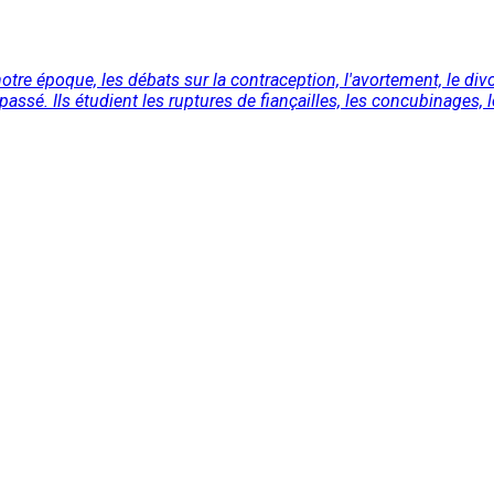
tre époque, les débats sur la contraception, l'avortement, le divor
assé. Ils étudient les ruptures de fiançailles, les concubinages, l