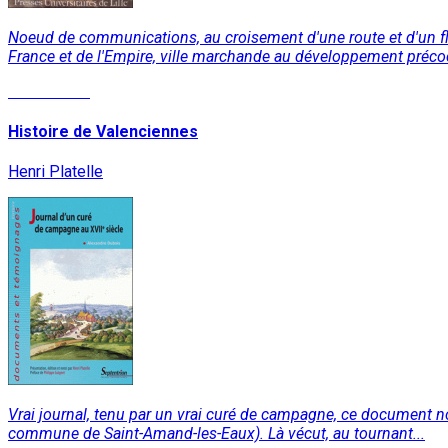
Noeud de communications, au croisement d'une route et d'un fleu
France et de l'Empire, ville marchande au développement précoc
Lire la suite
Histoire de Valenciennes
Henri Platelle
Vrai journal, tenu par un vrai curé de campagne, ce document no
commune de Saint-Amand-les-Eaux). Là vécut, au tournant...