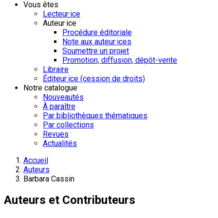
Vous êtes
Lecteur·ice
Auteur·ice
Procédure éditoriale
Note aux auteur·ices
Soumettre un projet
Promotion, diffusion, dépôt-vente
Libraire
Éditeur·ice (cession de droits)
Notre catalogue
Nouveautés
À paraître
Par bibliothèques thématiques
Par collections
Revues
Actualités
Accueil
Auteurs
Barbara Cassin
Auteurs et Contributeurs