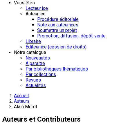
Vous êtes
Lecteur·ice
Auteur·ice
Procédure éditoriale
Note aux auteur·ices
Soumettre un projet
Promotion, diffusion, dépôt-vente
Libraire
Éditeur·ice (cession de droits)
Notre catalogue
Nouveautés
À paraître
Par bibliothèques thématiques
Par collections
Revues
Actualités
Accueil
Auteurs
Alain Mérot
Auteurs et Contributeurs