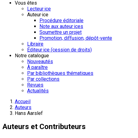
Vous êtes
Lecteur·ice
Auteur·ice
Procédure éditoriale
Note aux auteur·ices
Soumettre un projet
Promotion, diffusion, dépôt-vente
Libraire
Éditeur·ice (cession de droits)
Notre catalogue
Nouveautés
À paraître
Par bibliothèques thématiques
Par collections
Revues
Actualités
Accueil
Auteurs
Hans Aarslef
Auteurs et Contributeurs