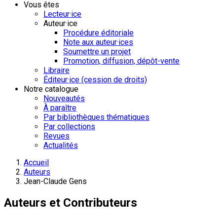
Vous êtes
Lecteur·ice
Auteur·ice
Procédure éditoriale
Note aux auteur·ices
Soumettre un projet
Promotion, diffusion, dépôt-vente
Libraire
Éditeur·ice (cession de droits)
Notre catalogue
Nouveautés
À paraître
Par bibliothèques thématiques
Par collections
Revues
Actualités
Accueil
Auteurs
Jean-Claude Gens
Auteurs et Contributeurs