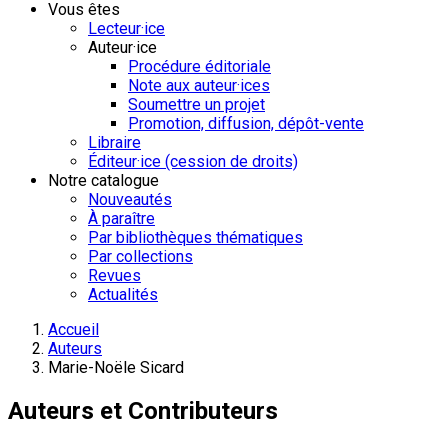
Vous êtes
Lecteur·ice
Auteur·ice
Procédure éditoriale
Note aux auteur·ices
Soumettre un projet
Promotion, diffusion, dépôt-vente
Libraire
Éditeur·ice (cession de droits)
Notre catalogue
Nouveautés
À paraître
Par bibliothèques thématiques
Par collections
Revues
Actualités
Accueil
Auteurs
Marie-Noële Sicard
Auteurs et Contributeurs