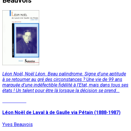
Beauvois
Léon Noël, Noël Léon. Beau palindrome. Signe d'une aptitude
à se retourner au gré des circonstances ? Une vie de 99 ans
marquée d'une indéfectible fidélité à l'Etat, mais dans tous ses
états ! Un talent pour être là lorsque la décision se prend...
Lire la suite
Léon Noël de Laval à de Gaulle via Pétain (1888-1987)
Yves Beauvois