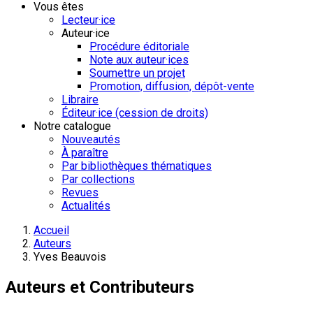
Vous êtes
Lecteur·ice
Auteur·ice
Procédure éditoriale
Note aux auteur·ices
Soumettre un projet
Promotion, diffusion, dépôt-vente
Libraire
Éditeur·ice (cession de droits)
Notre catalogue
Nouveautés
À paraître
Par bibliothèques thématiques
Par collections
Revues
Actualités
Accueil
Auteurs
Yves Beauvois
Auteurs et Contributeurs