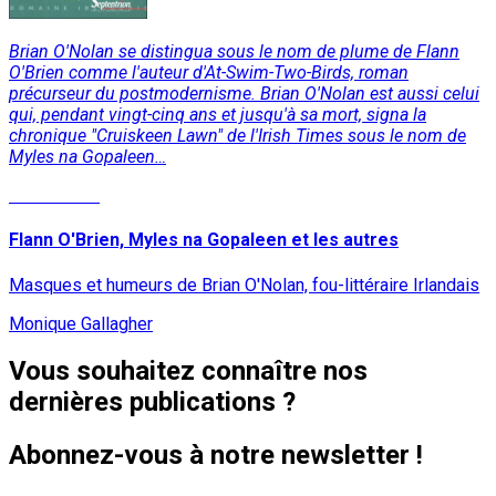
Brian O'Nolan se distingua sous le nom de plume de Flann
O'Brien comme l'auteur d'At-Swim-Two-Birds, roman
précurseur du postmodernisme. Brian O'Nolan est aussi celui
qui, pendant vingt-cinq ans et jusqu'à sa mort, signa la
chronique "Cruiskeen Lawn" de l'Irish Times sous le nom de
Myles na Gopaleen…
Lire la suite
Flann O'Brien, Myles na Gopaleen et les autres
Masques et humeurs de Brian O'Nolan, fou-littéraire Irlandais
Monique Gallagher
Vous souhaitez connaître nos
dernières publications ?
Abonnez-vous à notre newsletter !